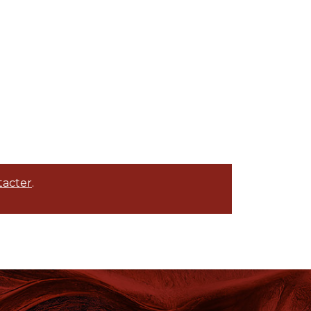
tacter
.